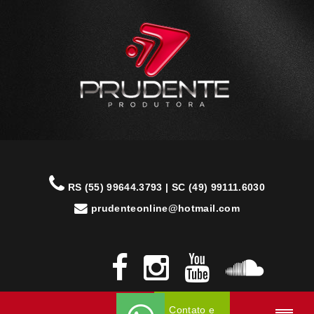
RS (55) 99644.3793 | SC (49) 99111.6030
prudenteonline@hotmail.com
Contato e