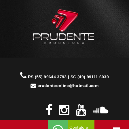
RS (55) 99644.3793 | SC (49) 99111.6030
prudenteonline@hotmail.com
Contato e