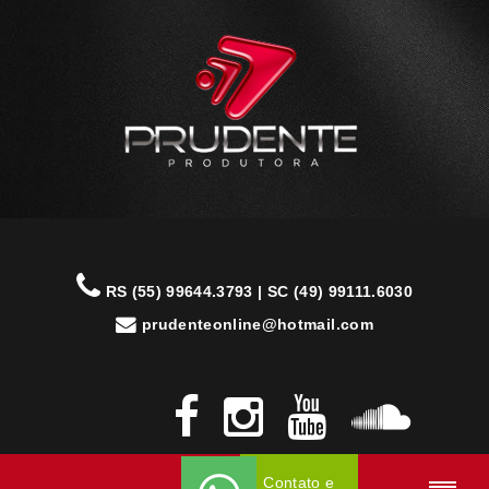
RS (55) 99644.3793 | SC (49) 99111.6030
prudenteonline@hotmail.com
Contato e