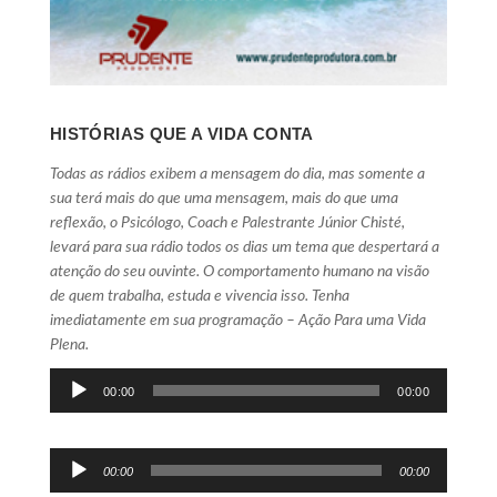
HISTÓRIAS QUE A VIDA CONTA
Todas as rádios exibem a mensagem do dia, mas somente a
sua terá mais do que uma mensagem, mais do que uma
reflexão, o Psicólogo, Coach e Palestrante Júnior Chisté,
levará para sua rádio todos os dias um tema que despertará a
atenção do seu ouvinte. O comportamento humano na visão
de quem trabalha, estuda e vivencia isso. Tenha
imediatamente em sua programação – Ação Para uma Vida
Plena.
Tocador
00:00
00:00
de
áudio
Tocador
00:00
00:00
de