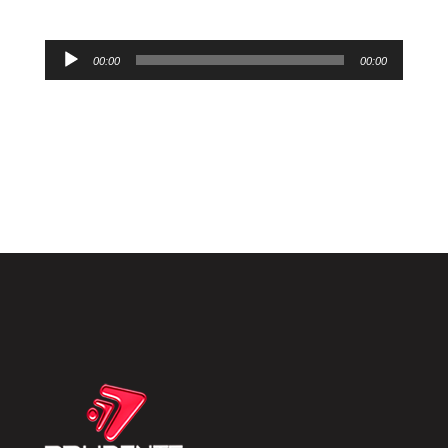
áudio
Tocador
00:00
00:00
de
áudio