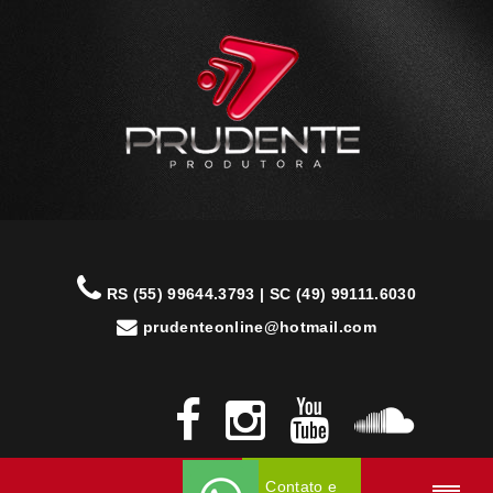
RS (55) 99644.3793 | SC (49) 99111.6030
prudenteonline@hotmail.com
Contato e